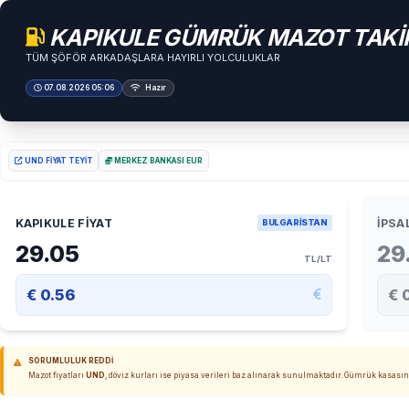
İçeriğe
atla
KAPIKULE GÜMRÜK MAZOT TAKİ
TÜM ŞÖFÖR ARKADAŞLARA HAYIRLI YOLCULUKLAR
07.08.2026 05:06
Hazır
UND FIYAT TEYIT
MERKEZ BANKASI EUR
KAPIKULE FIYAT
İPSA
BULGARİSTAN
29.05
29
TL/LT
€ 0.56
€ 
SORUMLULUK REDDI
Mazot fiyatları
UND
, döviz kurları ise piyasa verileri baz alınarak sunulmaktadır. Gümrük kasası