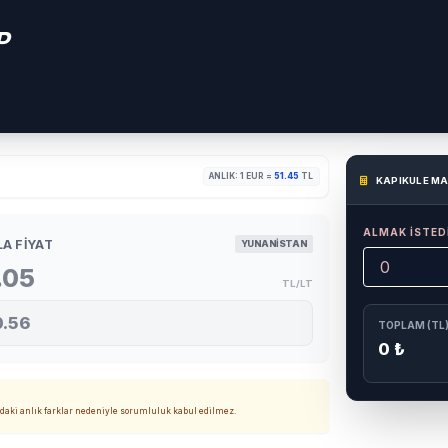
P
ANLIK: 1 EUR =
51.45
TL
KAPIKULE M
ALMAK İSTEDİ
LA FIYAT
YUNANİSTAN
.05
TL/LT
0.56
TOPLAM (TL
0 ₺
ndaki anlık farklar nedeniyle sorumluluk kabul edilmez.