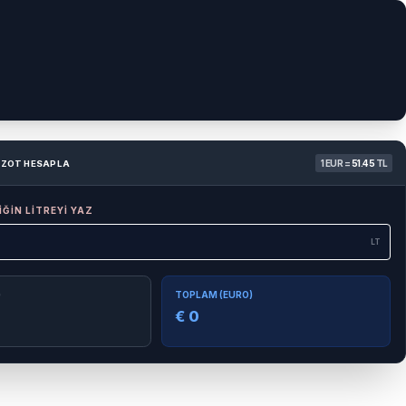
1 EUR =
51.45
TL
AZOT HESAPLA
ĞİN LİTREYİ YAZ
LT
)
TOPLAM (EURO)
€ 0